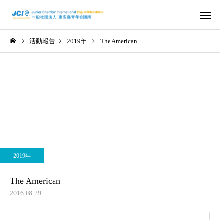
活動報告
2019年
The American
活動スケジュール
役員および組
2026年
2026年
さ
2026年度 4月例会 開催
2026年度 3月例会 開
2019年
信条・使命・目標
JC出身の著
The American
2016.08.29