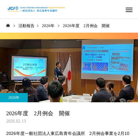
活動報告
2026年
2026年度 2月例会 開催
活動スケジュール
役員および組
2026年
2026年
さ
2026年度 4月例会 開催
2026年度 3月例会 開
2026年
信条・使命・目標
JC出身の著
2026年度 2月例会 開催
2026.02.13
2026年度一般社団法人東広島青年会議所 2月例会事業を2月10