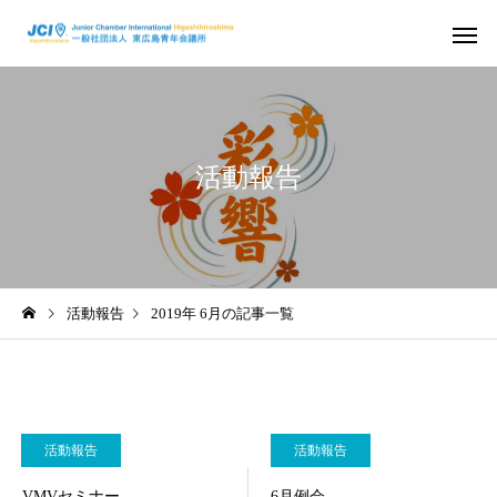
活動報告
活動スケジュール
役員および組
2026年
2026年
活動報告
2019年 6月の記事一覧
さ
2026年度 4月例会 開催
2026年度 3月例会 開
信条・使命・目標
JC出身の著
活動報告
活動報告
VMVセミナー
6月例会