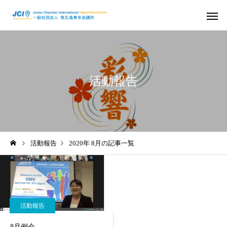
活動報告
活動スケジュール
役員および組
2026年
2026年
活動報告
2020年 8月の記事一覧
さ
2026年度 4月例会 開催
2026年度 3月例会 開
信条・使命・目標
JC出身の著
活動報告
8月例会