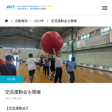
活動報告
2023年
交流運動会を開催
活動スケジュール
役員および組
2026年
2026年
さ
2026年度 4月例会 開催
2026年度 3月例会 開
2023年
信条・使命・目標
JC出身の著
交流運動会を開催
2023.06.29
【交流運動会】