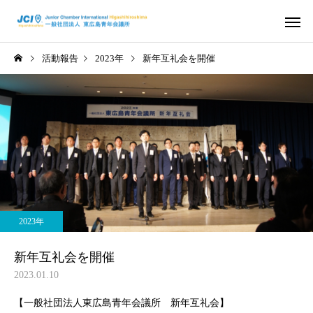
活動報告
2023年
新年互礼会を開催
活動スケジュール
役員および組
2026年
2026年
さ
2026年度 4月例会 開催
2026年度 3月例会 開
2023年
信条・使命・目標
JC出身の著
新年互礼会を開催
2023.01.10
【一般社団法人東広島青年会議所 新年互礼会】