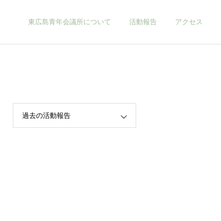
東広島青年会議所について
活動報告
アクセス
当会議所について
過去の活動報告
2026年
お知らせ
2026年度新年互例会 開催
2026年 新年のご挨拶