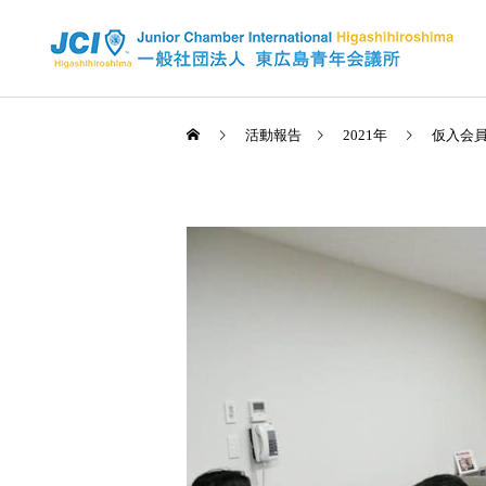
活動報告
2021年
仮入会
活動スケジュール
2025年
2026年
全国大会 佐賀大会が開催さ
2026年度 4月例会 開催
れました✨
信条・使命・目標