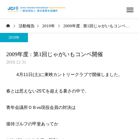
活動報告
2019年
2009年度 : 第1回じゃがいもコンペ開催
2019年
2009年度 : 第1回じゃがいもコンペ開催
2010.12.31
活動スケジュール
役員および組
4月11日(土)に東映カントリークラブで開催しました。
2026年
2026年
春とは思えない25℃を超える暑さの中で、
さ
2026年度 4月例会 開催
2026年度 3月例会 開
青年会議所ＯＢvs現役会員の対決は
信条・使命・目標
JC出身の著
接待ゴルフの甲斐あってか