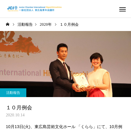
活動報告
2020年
１０月例会
活動スケジュール
役員および組
2026年
2026年
さ
2026年度 4月例会 開催
2026年度 3月例会 開
活動報告
信条・使命・目標
JC出身の著
１０月例会
2020.10.14
10月13日(火)、東広島芸術文化ホール 「くらら」にて、10月例