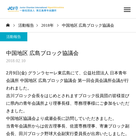
活動報告
2018年
中国地区 広島ブロック協議会
活動報告
中国地区 広島ブロック協議会
2018.02.10
活動スケジュール
役員および組
2月9日(金) グランラセーレ東広島にて、公益社団法人 日本青年
2026年
2026年
会議所 中国地区 広島ブロック協議会 第一回会員会議所会議が行
われました。
さ
2026年度 4月例会 開催
2026年度 3月例会 開
吉川ブロック会長をはじめとされますブロック役員団の皆様並び
に県内の青年会議所より理事長様、専務理事様にご参加をいただ
信条・使命・目標
JC出身の著
きました。
中国地区協議会より成瀬会長に訪問していただきました。
当青年会議所からは佐古理事長、佐渡専務理事、寄兼ブロック副
会長、田川ブロック野球大会副実行委員長が出席いたしました。