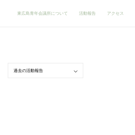
東広島青年会議所について
活動報告
アクセス
当会議所について
過去の活動報告
2026年
お知らせ
2026年度新年互例会 開催
2026年 新年のご挨拶