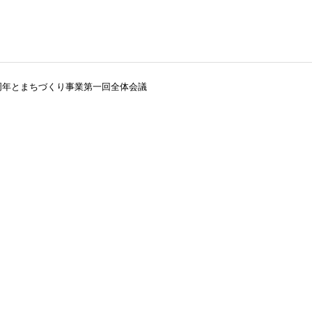
周年とまちづくり事業第一回全体会議
役員および組織図
理事長所信
2026年
2026年
2026年度 3月例会 開催
2026年度 2月例会 開催
JC出身の著名人