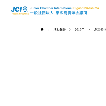
活動報告
2019年
創立40
活動スケジュール
2025年
2026年
全国大会 佐賀大会が開催さ
2026年度 4月例会 開催
れました✨
信条・使命・目標