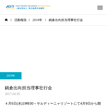
活動報告
2019年
鍋倉出向担当理事壮行会
活動スケジュール
役員および組
2026年
2026年
さ
2026年度 4月例会 開催
2026年度 3月例会 開
2019年
信条・使命・目標
JC出身の著
鍋倉出向担当理事壮行会
2017.04.05
４月5日(水)19時30～サルディーニャリゾートにて4月9日から開