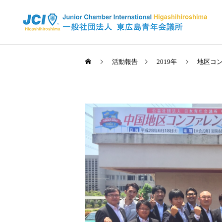
活動報告
2019年
地区コン
活動スケジュール
2025年
2026年
全国大会 佐賀大会が開催さ
2026年度 4月例会 開催
れました✨
信条・使命・目標