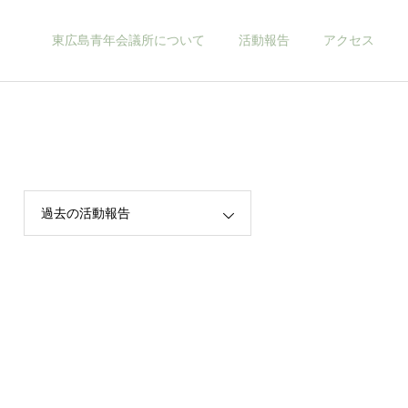
東広島青年会議所について
活動報告
アクセス
当会議所について
過去の活動報告
2026年
お知らせ
2026年度新年互例会 開催
2026年 新年のご挨拶