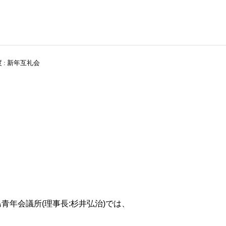
度 : 新年互礼会
役員および組織図
理事長所信
2026年
2026年
2026年度 3月例会 開催
2026年度 2月例会 開催
JC出身の著名人
青年会議所(理事長:杉井弘治)では、