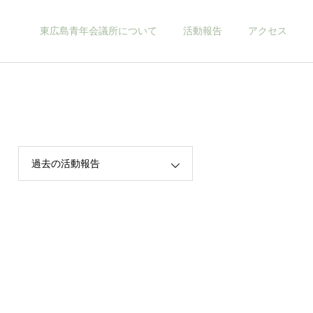
東広島青年会議所について
活動報告
アクセス
当会議所について
過去の活動報告
2026年
お知らせ
2026年度新年互例会 開催
2026年 新年のご挨拶