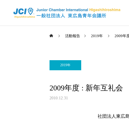
活動報告
2019年
2009年
2019年
活動スケジュール
2025年
2026年
2009年度 : 新年互礼会
全国大会 佐賀大会が開催さ
2026年度 4月例会 開催
れました✨
2010.12.31
信条・使命・目標
社団法人東広島