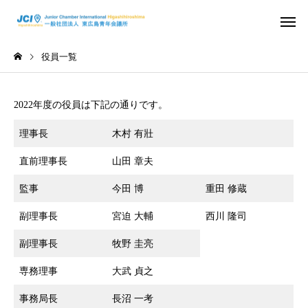
役員一覧
2022年度の役員は下記の通りです。
理事長
木村 有壯
活動スケジュール
役員および組
直前理事長
山田 章夫
2026年
2026年
監事
今田 博
重田 修蔵
さ
2026年度 4月例会 開催
2026年度 3月例会 開
副理事長
宮迫 大輔
西川 隆司
信条・使命・目標
JC出身の著
副理事長
牧野 圭亮
専務理事
大武 貞之
事務局長
長沼 一考