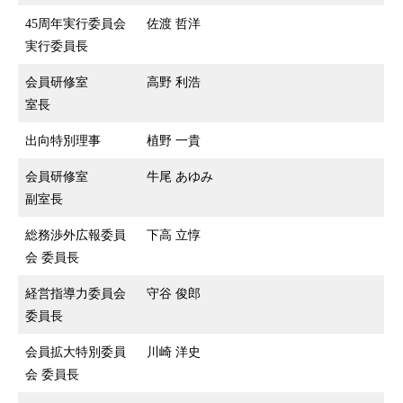
45周年実行委員会
佐渡 哲洋
実行委員長
会員研修室
高野 利浩
室長
出向特別理事
植野 一貴
会員研修室
牛尾 あゆみ
副室長
総務渉外広報委員
下高 立惇
会 委員長
経営指導力委員会
守谷 俊郎
委員長
会員拡大特別委員
川崎 洋史
会 委員長