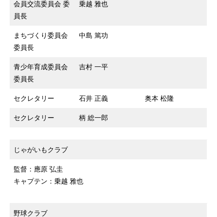
会員交流委員会 委
乗越 雅也
員長
まちづくり委員会
中島 篤功
委員長
青少年育成委員会
吉村 一平
委員長
セクレタリー
石井 正義
奥本 松隆
セクレタリー
柄 総一郎
じゃがいもクラブ
監督：應原 弘圭
キャプテン：乗越 雅也
野球クラブ