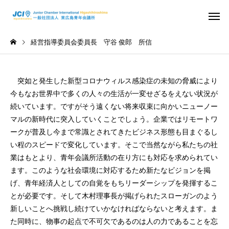
経営指導委員会委員長 守谷 俊郎 所信
突如と発生した新型コロナウィルス感染症の未知の脅威により
今もなお世界中で多くの人々の生活が一変せざるをえない状況が
続いています。ですがそう遠くない将来収束に向かいニューノー
マルの新時代に突入していくことでしょう。企業ではリモートワ
活動スケジュール
役員および組
2026年
2026年
ークが普及し今まで常識とされてきたビジネス形態も目まぐるし
い程のスピードで変化しています。そこで当然ながら私たちの社
さ
2026年度 4月例会 開催
2026年度 3月例会 開
業はもとより、青年会議所活動の在り方にも対応を求められてい
ます。このような社会環境に対応するため新たなビジョンを掲
信条・使命・目標
JC出身の著
げ、青年経済人としての自覚をもちリーダーシップを発揮するこ
とが必要です。そして木村理事長が掲げられたスローガンのよう
新しいことへ挑戦し続けていかなければならないと考えます。ま
た同時に、物事の起点で不可欠であるのは人の力であることを忘