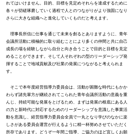
れてはいけません。目的、目標を見定めそれらを達成するために
各々が切磋琢磨していく過程で人とのつながりがより強固になり
さらに大きな組織へと進化していくものだと考えます。
理事長所信に仕事を通じて未来を創るとありますように、青年
会議所活動に積極的に取り組むことにより多くの仲間と共に自己
成長の場を経験しながら自分と向き合うことで目的と目標を見定
めることができます。そして人それぞれの型のリーダーシップ発
揮することで地域貢献及び社業の発展につながると考えられま
す。
そこで本年度経営指導力委員会は、活動が困難な時代にもかか
わらず諸先輩方が継続されてこられた青年会議所活動の意義を重
んじ、持続可能な発展をとげるため、まずは発展の根底にある人
の力と新時代に対応するためのリーダーシップを意識した事業活
動を意識し、経営指導力委員会全員で一丸となり学びのなかに楽
しさがある委員会運営が行えるように精一杯努めさせていただく
所存であります。どうぞ一年間ご指導、ご協力のほど宜しくお願