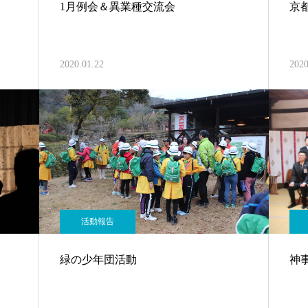
1月例会＆異業種交流会
京
2020.01.22
2020
活動報告
緑の少年団活動
神