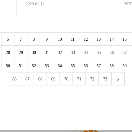
2020.01.12
2020
6
7
8
9
10
11
12
13
14
15
28
29
30
31
32
33
34
35
36
37
50
51
52
53
54
55
56
57
58
59
66
67
68
69
70
71
72
73