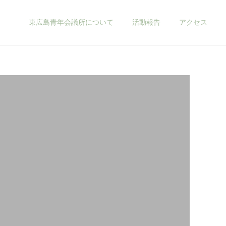
東広島青年会議所について
活動報告
アクセス
当会議所について
2026年
お知らせ
2026年度新年互例会 開催
2026年 新年のご挨拶