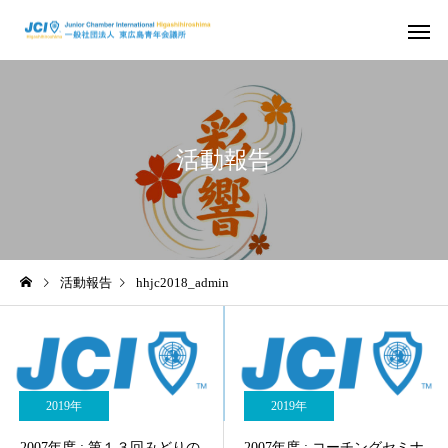
活動報告
活動スケジュール
役員および組
2026年
2026年
活動報告
hhjc2018_admin
さ
2026年度 4月例会 開催
2026年度 3月例会 開
信条・使命・目標
JC出身の著
2019年
2019年
2007年度 : 第１３回みどりの
2007年度 : コーチングセミナ